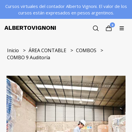
Cursos virtuales del contador Alberto Vignoni. El valor de los
cursos están expresados en pesos argentinos.
0
ALBERTOVIGNONI
Inicio
ÁREA CONTABLE
COMBOS
COMBO 9 Auditoría