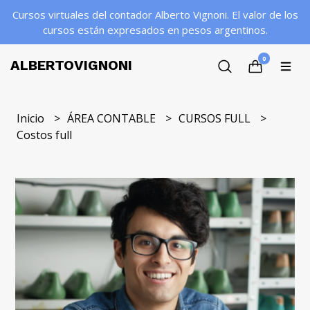
Cursos virtuales del contador Alberto Vignoni. El valor de los
cursos están expresados en pesos argentinos.
0
ALBERTOVIGNONI
Inicio
ÁREA CONTABLE
CURSOS FULL
Costos full