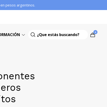
s en pesos argentinos.
0
ORMACIÓN
nentes
ieros
itos