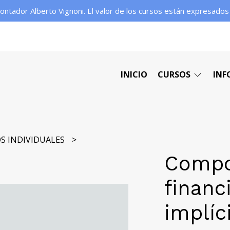
contador Alberto Vignoni. El valor de los cursos están expresado
INICIO
CURSOS
INF
S INDIVIDUALES
Compo
financ
implíc