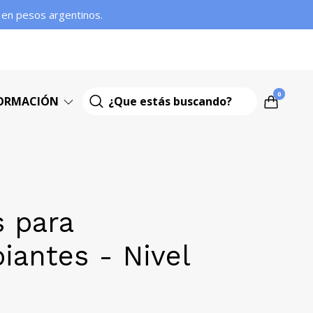
s en pesos argentinos.
0
ORMACIÓN
 para
piantes - Nivel