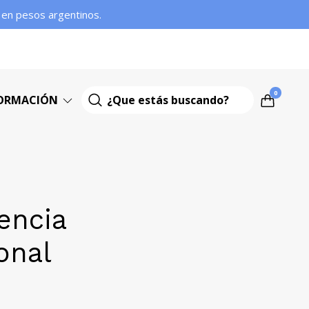
s en pesos argentinos.
0
ORMACIÓN
gencia
onal